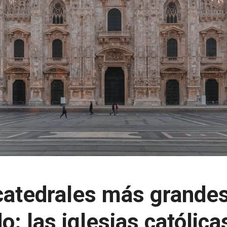
catedrales más grandes
: las iglesias católic