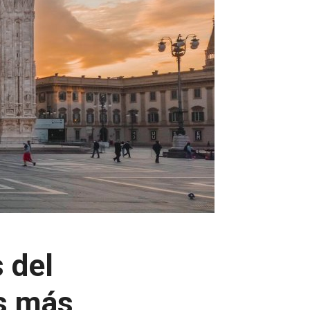
 del
as más