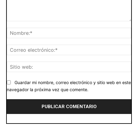
Comentario:
No
Cor
ele
Siti
we
Guardar mi nombre, correo electrónico y sitio web en este
navegador la próxima vez que comente.