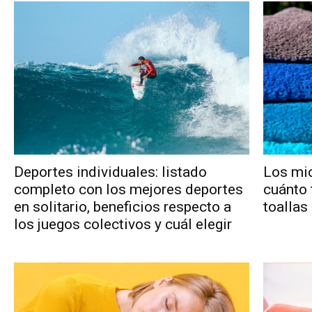
Deportes individuales: listado
Los mic
completo con los mejores deportes
cuánto 
en solitario, beneficios respecto a
toallas
los juegos colectivos y cuál elegir