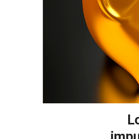
L
impu