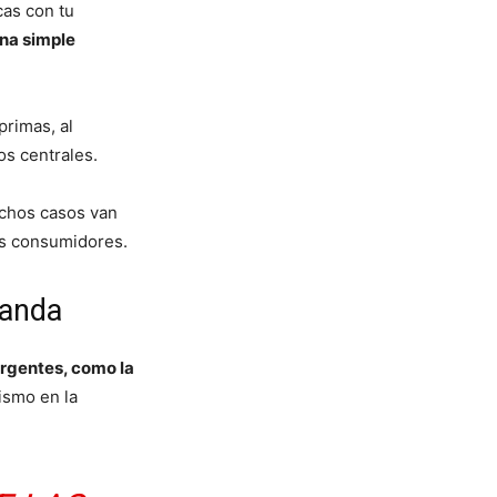
cas con tu
una simple
primas, al
os centrales.
muchos casos van
os consumidores.
manda
ergentes, como la
ismo en la