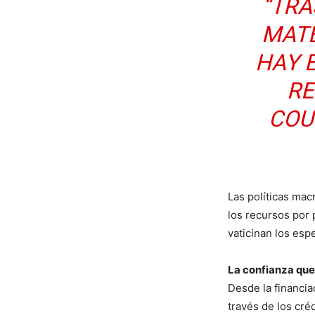
“TRA
MATE
HAY 
RE
COU
Las políticas ma
los recursos por
vaticinan los espe
La confianza que
Desde la financia
través de los cré