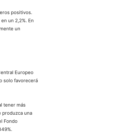
ros positivos.
 en un 2,2%. En
lmente un
Central Europeo
o solo favorecerá
al tener más
se produzca una
el Fondo
,349%.