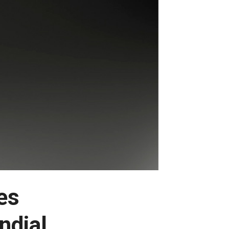
es
ndial