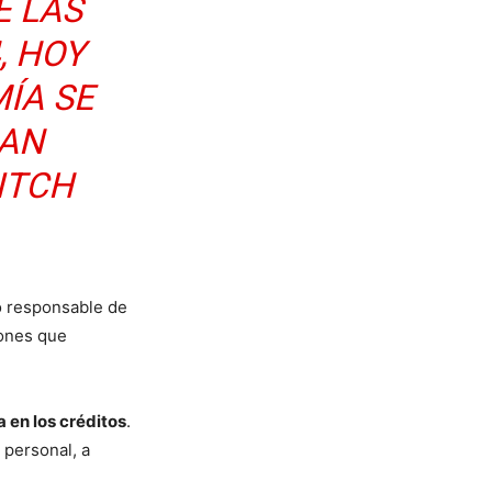
E LAS
, HOY
ÍA SE
IAN
ITCH
o responsable de
iones que
 en los créditos
.
 personal, a