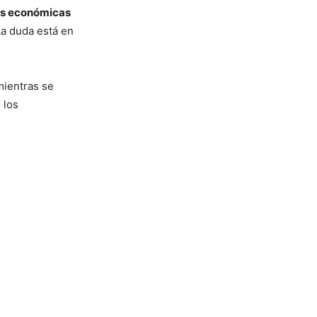
icas económicas
La duda está en
mientras se
 los