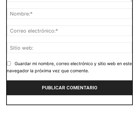
Comentario:
No
Cor
ele
Siti
we
Guardar mi nombre, correo electrónico y sitio web en este
navegador la próxima vez que comente.