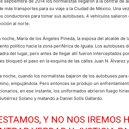
e septiembre de 2014 los normalistas llegaron a la central de 
de más transportes para su viaje a la Ciudad de México. Una vez
os conductores para tomar sus autobuses, 4 vehículos salieron
ección al norte.
noche, María de los Ángeles Pineda, la esposa del alcalde de l
nto político hacia la zona periférica de Iguala. Los autobuses d
adra del lugar, pero antes de llegar allí fueron interceptados p
les bloqueó el paso en la esquina de las calles Juan N. Álvarez y
la noche, cuando los normalistas bajaron de los autobuses para q
mino, empujándola. Pero entonces se produjo un enfrentamiento 
cionarios, en ese instante, los uniformados abrieron fuego hiri
utiérrez Solano y matando a Daniel Solís Gallardo.
ESTAMOS, Y NO NOS IREMOS 