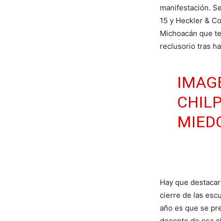
manifestación. Se
15 y Heckler & Co
Michoacán que te
reclusorio tras h
IMAG
CHILP
MIED
Hay que destacar 
cierre de las esc
año es que se pr
docente de esa ci