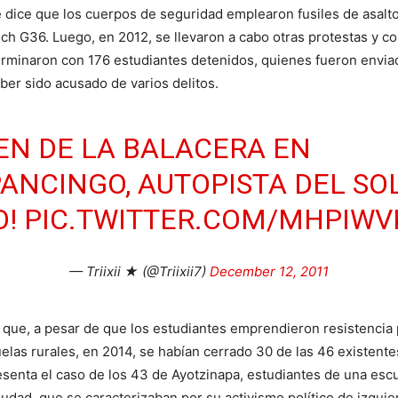
 dice que los cuerpos de seguridad emplearon fusiles de asalto
ch G36. Luego, en 2012, se llevaron a cabo otras protestas y co
rminaron con 176 estudiantes detenidos, quienes fueron envia
aber sido acusado de varios delitos.
EN DE LA BALACERA EN
ANCINGO, AUTOPISTA DEL SOL
O!
PIC.TWITTER.COM/MHPIWV
— Triixii ★ (@Triixii7)
December 12, 2011
que, a pesar de que los estudiantes emprendieron resistencia p
uelas rurales, en 2014, se habían cerrado 30 de las 46 existent
esenta el caso de los 43 de Ayotzinapa, estudiantes de una esc
udad, que se caracterizaban por su activismo político de izquie