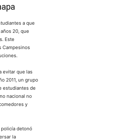
napa
studiantes a que
 años 20, que
s. Este
tes Campesinos
uciones.
 evitar que las
año 2011, un grupo
ue estudiantes de
rno nacional no
 comedores y
 policía detonó
ersar la