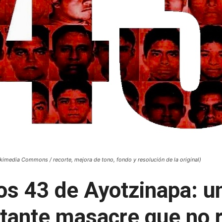
ikimedia Commons / recorte, mejora de tono, fondo y resolución de la original)
os 43 de Ayotzinapa: u
tante masacre que no r