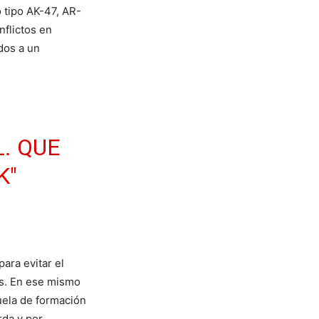
 tipo AK-47, AR-
nflictos en
dos a un
. QUE
K
"
ara evitar el
es. En ese mismo
uela de formación
rda y por