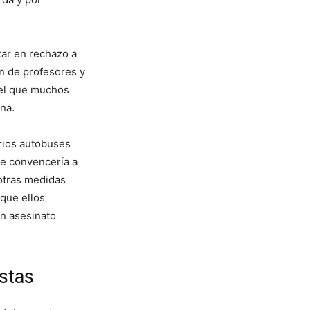
tar en rechazo a
n de profesores y
 el que muchos
na.
arios autobuses
ue convencería a
 otras medidas
 que ellos
un asesinato
istas