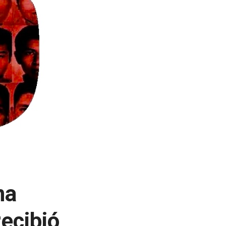
na
ecibió