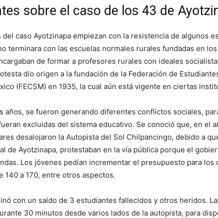
es sobre el caso de los 43 de Ayotzi
 del caso Ayotzinapa empiezan con la resistencia de algunos e
no terminara con las escuelas normales rurales fundadas en los
ncargaban de formar a profesores rurales con ideales socialista
otesta dio origen a la fundación de la Federación de Estudian
xico (FECSM) en 1935, la cual aún está vigente en ciertas instit
s años, se fueron generando diferentes conflictos sociales, para
fueran excluidas del sistema educativo. Se conoció que, en el 
itares desalojaron la Autopista del Sol Chilpancingo, debido a q
ral de Ayotzinapa, protestaban en la vía pública porque el gobie
ndas. Los jóvenes pedían incrementar el presupuesto para los
de 140 a 170, entre otros aspectos.
inó con un saldo de 3 estudiantes fallecidos y otros heridos. La
rante 30 minutos desde varios lados de la autopista, para disp