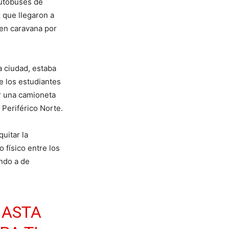
autobuses de
 que llegaron a
 en caravana por
a ciudad, estaba
e los estudiantes
or una camioneta
 Periférico Norte.
uitar la
físico entre los
endo a de
HASTA