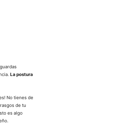
 guardas
ncia.
La postura
es! No tienes de
rasgos de tu
sto es algo
eño.