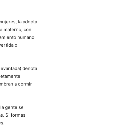
mujeres, la adopta
re materno, con
rtamiento humano
vertida o
levantada) denota
pletamente
umbran a dormir
 la gente se
as. Si formas
es.