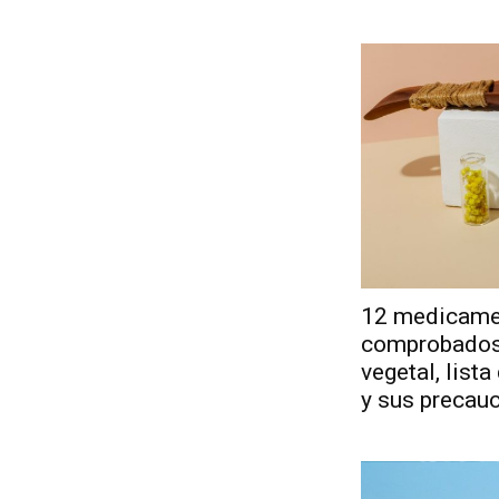
12 medicame
comprobados:
vegetal, list
y sus precau