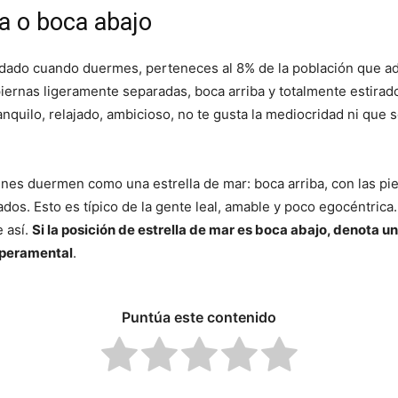
a o boca abajo
ldado cuando duermes, perteneces al 8% de la población que a
piernas ligeramente separadas, boca arriba y totalmente estirad
anquilo, relajado, ambicioso, no te gusta la mediocridad ni que 
es duermen como una estrella de mar: boca arriba, con las pie
ados. Esto es típico de la gente leal, amable y poco egocéntrica.
 así.
Si la posición de estrella de mar es boca abajo, denota u
mperamental
.
Puntúa este contenido