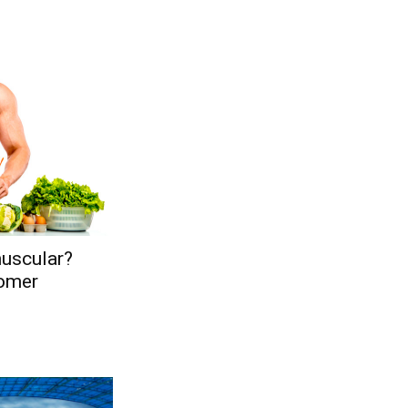
uscular?
comer