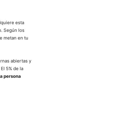
dquiere esta
o. Según los
se metan en tu
rnas abiertas y
 El 5% de la
na persona