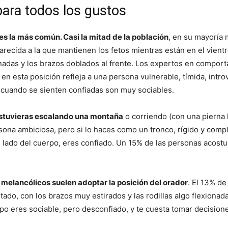
ara todos los gustos
 es la más común. Casi la mitad de la población
, en su mayoría 
parecida a la que mantienen los fetos mientras están en el vient
ionadas y los brazos doblados al frente. Los expertos en compo
en esta posición refleja a una persona vulnerable, tímida, intro
 cuando se sienten confiadas son muy sociables.
estuvieras escalando una montaña
o corriendo (con una pierna 
sona ambiciosa, pero si lo haces como un tronco, rígido y com
n lado del cuerpo, eres confiado. Un 15% de las personas acost
melancólicos suelen adoptar la posición del orador
. El 13% de
stado, con los brazos muy estirados y las rodillas algo flexionad
po eres sociable, pero desconfiado, y te cuesta tomar decision