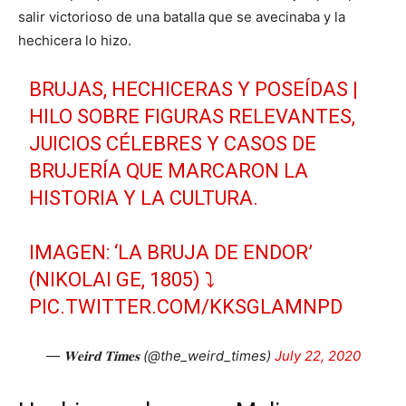
salir victorioso de una batalla que se avecinaba y la
hechicera lo hizo.
BRUJAS, HECHICERAS Y POSEÍDAS |
HILO SOBRE FIGURAS RELEVANTES,
JUICIOS CÉLEBRES Y CASOS DE
BRUJERÍA QUE MARCARON LA
HISTORIA Y LA CULTURA.
IMAGEN: ‘LA BRUJA DE ENDOR’
(NIKOLAI GE, 1805) ⤵️
PIC.TWITTER.COM/KKSGLAMNPD
— 𝐖𝐞𝐢𝐫𝐝 𝐓𝐢𝐦𝐞𝐬 (@the_weird_times)
July 22, 2020