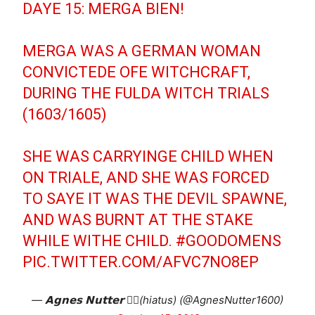
DAYE 15: MERGA BIEN!
MERGA WAS A GERMAN WOMAN
CONVICTEDE OFE WITCHCRAFT,
DURING THE FULDA WITCH TRIALS
(1603/1605)
SHE WAS CARRYINGE CHILD WHEN
ON TRIALE, AND SHE WAS FORCED
TO SAYE IT WAS THE DEVIL SPAWNE,
AND WAS BURNT AT THE STAKE
WHILE WITHE CHILD.
#GOODOMENS
PIC.TWITTER.COM/AFVC7NO8EP
— 𝗔𝗴𝗻𝗲𝘀 𝗡𝘂𝘁𝘁𝗲𝗿 🧙‍♀️(hiatus) (@AgnesNutter1600)