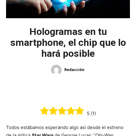
Hologramas en tu
smartphone, el chip que lo
hará posible
Redacción
5
(
1
)
Todos estábamos esperando algo así desde el estreno
de la mítica
Star Wars
de George Lucas: “Obi-Wan