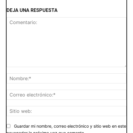
DEJA UNA RESPUESTA
Comentario:
No
Cor
ele
Siti
we
Guardar mi nombre, correo electrónico y sitio web en este
navegador la próxima vez que comente.