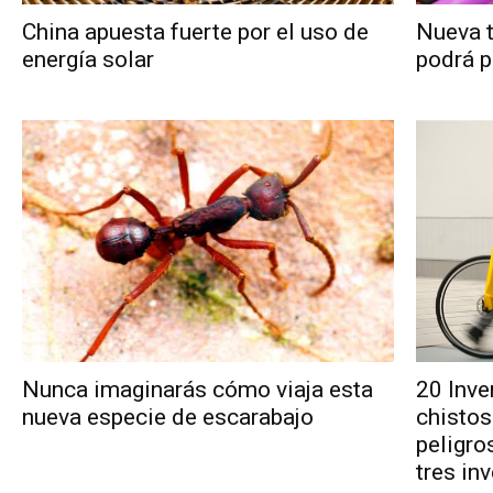
China apuesta fuerte por el uso de
Nueva 
energía solar
podrá p
Nunca imaginarás cómo viaja esta
20 Inven
nueva especie de escarabajo
chistos
peligro
tres in