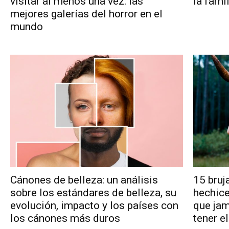
visitar al menos una vez: las
la fami
mejores galerías del horror en el
mundo
Cánones de belleza: un análisis
15 bruj
sobre los estándares de belleza, su
hechice
evolución, impacto y los países con
que jam
los cánones más duros
tener e