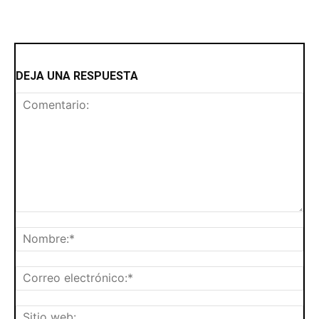
DEJA UNA RESPUESTA
Comentario:
No
Cor
ele
Siti