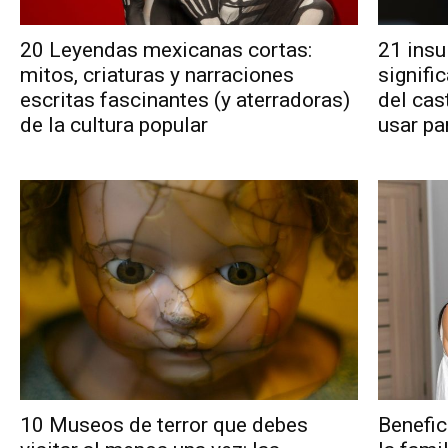
20 Leyendas mexicanas cortas:
21 insu
mitos, criaturas y narraciones
signifi
escritas fascinantes (y aterradoras)
del cas
de la cultura popular
usar par
10 Museos de terror que debes
Benefic