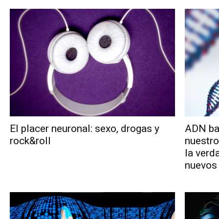
El placer neuronal: sexo, drogas y
ADN ba
rock&roll
nuestro
la verd
nuevos 