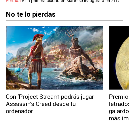
Portada
»
La primera ciudad en Marte se inaugurará en 2117
No te lo pierdas
Con ‘Project Stream’ podrás jugar
Premios
Assassin’s Creed desde tu
letrado
ordenador
galard
más im