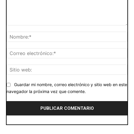
Comentario:
No
Cor
ele
Siti
we
Guardar mi nombre, correo electrónico y sitio web en este
navegador la próxima vez que comente.